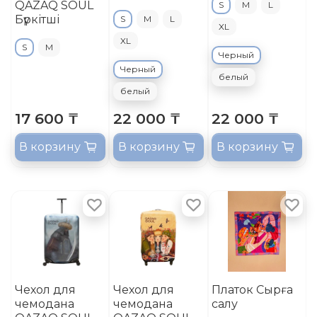
QAZAQ SOUL
S
M
L
Бүркітші
S
M
L
XL
XL
S
M
Черный
Черный
белый
белый
17 600 ₸
22 000 ₸
22 000 ₸
В корзину
В корзину
В корзину
Чехол для
Чехол для
Платок Сырға
чемодана
чемодана
салу