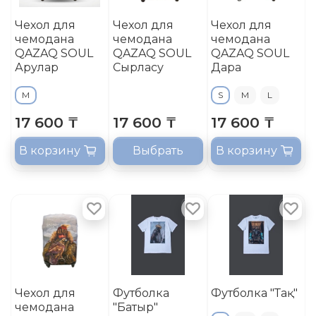
Чехол для
Чехол для
Чехол для
чемодана
чемодана
чемодана
QAZAQ SOUL
QAZAQ SOUL
QAZAQ SOUL
Арулар
Сырласу
Дара
M
S
M
L
17 600 ₸
17 600 ₸
17 600 ₸
В корзину
Выбрать
В корзину
Чехол для
Футболка
Футболка "Тақ"
чемодана
"Батыр"