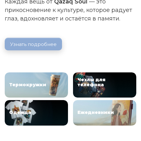
Каждая вещь от
Qazaq Soul
— это
прикосновение к культуре, которое радует
глаз, вдохновляет и остаётся в памяти.
Узнать подробнее
ㅤㅤㅤㅤㅤㅤㅤㅤㅤㅤㅤЧехлы для ㅤㅤㅤㅤㅤㅤㅤㅤㅤㅤㅤ
Термокружки
телефона
ㅤㅤㅤㅤㅤㅤㅤㅤㅤㅤㅤㅤОдежда
Ежедневники