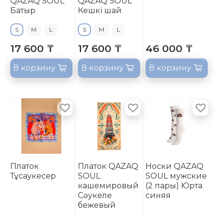
QAZAQ SOUL
QAZAQ SOUL
Батыр
Кешкі шай
S
M
L
S
M
L
17 600 ₸
17 600 ₸
46 000 ₸
В корзину
В корзину
В корзину
Платок
Платок QAZAQ
Носки QAZAQ
Тұсаукесер
SOUL
SOUL мужские
кашемировый
(2 пары) Юрта
Сәукеле
синяя
бежевый