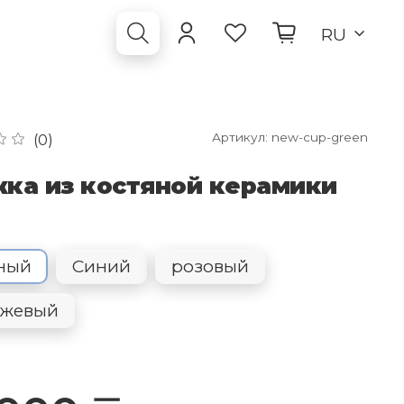
RU
Артикул:
new-cup-green
(0)
ка из костяной керамики
ный
Синий
розовый
нжевый