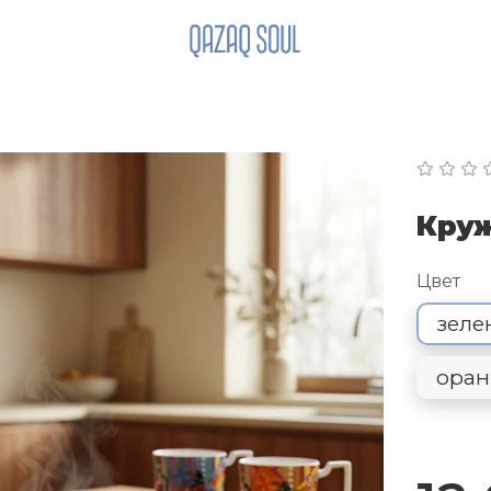
Круж
Цвет
зеле
ора