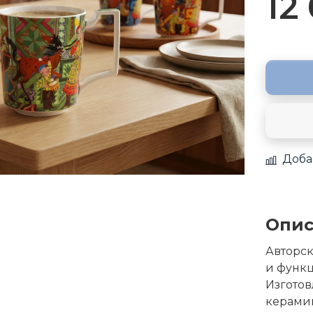
12
Доба
Опис
Авторск
и функц
Изготов
керамик