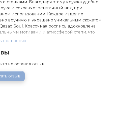
ми стенками. Благодаря этому кружка удобно
 руке и сохраняет эстетичный вид при
вном использовании. Каждое изделие
ено вручную и украшено уникальным сюжетом
 Qazaq Soul. Красочная роспись вдохновлена
льными мотивами и атмосферой степи, что
 кружке особый характер и делает её
ь полностью
м элементом сервировки. Объём — 350 мл.
т для чая, кофе и других горячих напитков.
ывы
ые цвета: голубой, жёлтый, розовый, зелёный.
 поставляется в фирменной подарочной
кто не оставил отзыв
, поэтому станет отличным вариантом для
 тем, кто ценит эстетику, культурные мотивы и
ать отзыв
енные материалы в повседневных вещах.