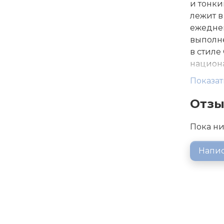
и тонки
лежит в
ежедне
выполн
в стиле
национа
придаёт
Показат
заметны
Подходи
Отз
Доступн
Кружка
Пока ни
коробке
подарка
Напис
качеств