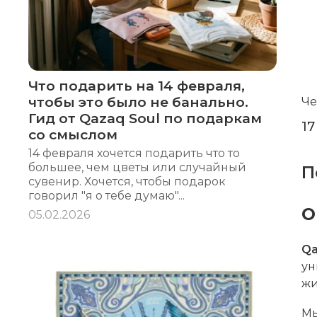
Что подарить на 14 февраля,
чтобы это было не банально.
Че
Гид от Qazaq Soul по подаркам
17
со смыслом
14 февраля хочется подарить что то
большее, чем цветы или случайный
П
сувенир. Хочется, чтобы подарок
говорил "я о тебе думаю"...
О
05.02.2026
Qa
ун
жи
Мы