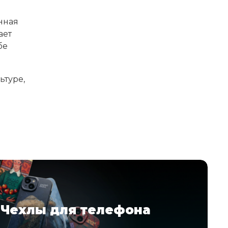
нная
ает
бе
ьтуре,
ㅤㅤㅤㅤㅤㅤㅤㅤㅤㅤㅤЧехлы для ㅤㅤㅤㅤㅤㅤㅤㅤㅤㅤㅤтелефона