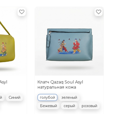
Asyl
Клатч Qazaq Soul Asyl
натуральная кожа
й
Синий
голубой
зеленый
Бежевый
серый
розовый