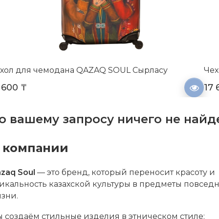
хол для чемодана QAZAQ SOUL Сырласу
Чех
 600 ₸
17 
о вашему запросу ничего не найд
 компании
zaq Soul
— это бренд, который переносит красоту и
икальность казахской культуры в предметы повсед
зни.
 создаём стильные изделия в этническом стиле: