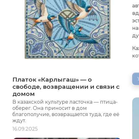
ав
вд
эс
на
ду
Ка
ко
Платок «Карлыгаш» — о
свободе, возвращении и связи с
домом
В казахской культуре ласточка — птица-
оберег. Она приносит в дом
благополучие, возвращается туда, где её
ждут.
16.09.2025