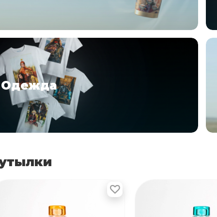
ㅤㅤㅤㅤㅤㅤㅤㅤㅤㅤㅤㅤОдежда
утылки