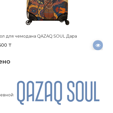
ол для чемодана QAZAQ SOUL Дара
Чехо
600 ₸
17 6
ено
невной