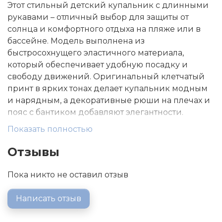
Этот стильный детский купальник с длинными
рукавами – отличный выбор для защиты от
солнца и комфортного отдыха на пляже или в
бассейне. Модель выполнена из
быстросохнущего эластичного материала,
который обеспечивает удобную посадку и
свободу движений. Оригинальный клетчатый
принт в ярких тонах делает купальник модным
и нарядным, а декоративные рюши на плечах и
пояс с бантиком добавляют элегантности.
Закрытый крой и длинные рукава защищают
Показать полностью
кожу от солнечных ожогов, что делает этот
купальник не только красивым, но и
Отзывы
практичным решением для летнего сезона.
Высокое качество ткани, прочные швы и
Пока никто не оставил отзыв
стильный дизайн делают его идеальным
выбором для маленьких модниц.
Написать отзыв