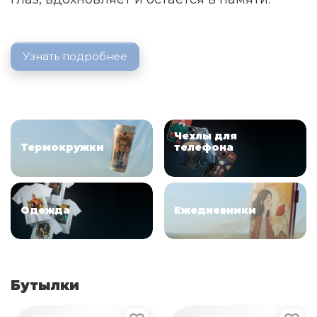
Узнать подробнее
ㅤㅤㅤㅤㅤㅤㅤㅤㅤㅤㅤЧехлы для ㅤㅤㅤㅤㅤㅤㅤㅤㅤㅤㅤ
Термокружки
телефона
ㅤㅤㅤㅤㅤㅤㅤㅤㅤㅤㅤㅤОдежда
Ежедневники
Бутылки