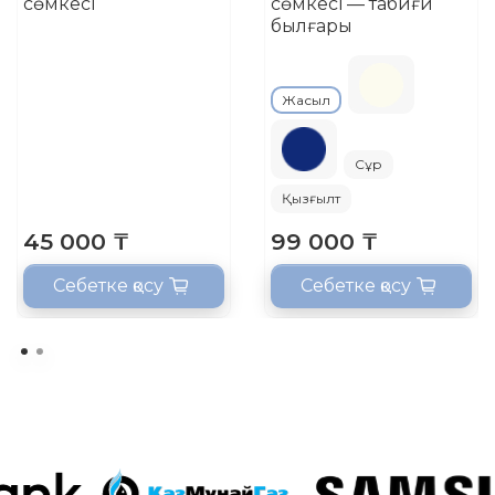
сөмкесі
сөмкесі — табиғи
былғары
Жасыл
Сұр
Қызғылт
45 000 ₸
99 000 ₸
Себетке қосу
Себетке қосу