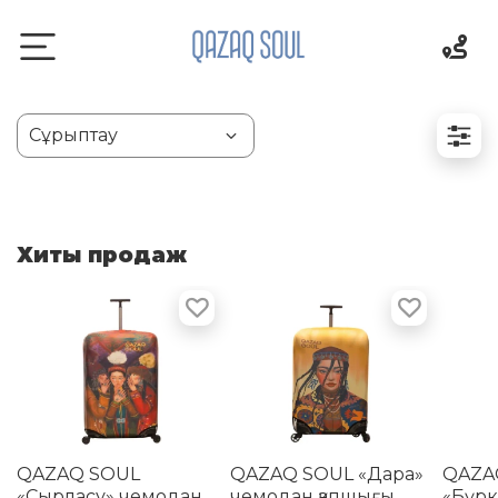
Хиты продаж
QAZAQ SOUL
QAZAQ SOUL «Дара»
QAZA
«Сырласу» чемодан
чемодан қапшығы
«Бүрк