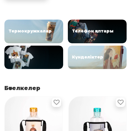
Термокружкалар
ㅤㅤㅤㅤㅤㅤㅤТелефон қаптары
ㅤㅤㅤㅤㅤㅤㅤㅤㅤㅤㅤㅤㅤㅤКиім
Күнделіктер
Бөтелкелер