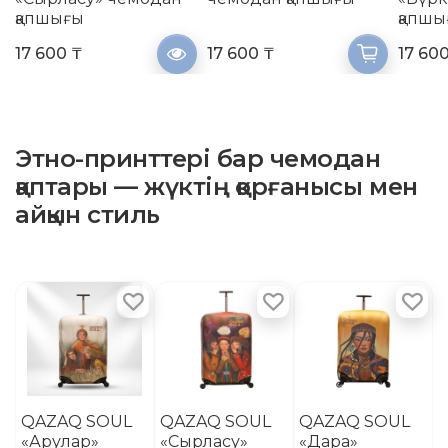
қапшығы
қапшы
17 600 ₸
17 600 ₸
17 60
Этно-принттері бар чемодан
қаптары — жүктің қорғанысы мен
айқын стиль
QAZAQ SOUL
QAZAQ SOUL
QAZAQ SOUL
«Арулар»
«Сырласу»
«Дара»