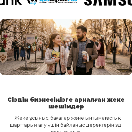
Сіздің бизнесіңізге арналған жеке
шешімдер
Жеке ұсыныс, бағалар және ынтымақтастық
шарттарын алу үшін байланыс деректеріңізді