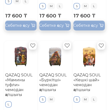
S
M
L
S
M
L
S
M
L
17 600 ₸
17 600 ₸
17 600 ₸
Себетке қосу
Себетке қосу
Себетке қосу
QAZAQ SOUL
QAZAQ SOUL
QAZAQ SOUL
«Мамины
«Бүркітші»
«Кешкі шай»
туфли»
чемодан
чемодан
чемодан
қапшығы
қапшығы
қапшығы
S
M
S
M
L
L