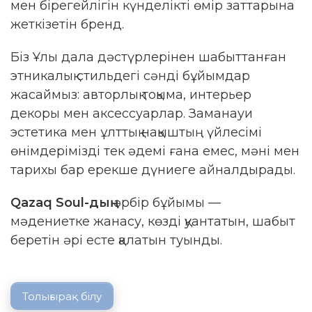
мен бірегейлігін күнделікті өмір заттарына
жеткізетін бренд.
Біз Ұлы дала дәстүрлерінен шабыттанған
этникалық стильдегі сәнді бұйымдар
жасаймыз: авторлық тоқыма, интерьер
декоры мен аксессуарлар. Заманауи
эстетика мен ұлттық нақыштың үйлесімі
өнімдерімізді тек әдемі ғана емес, мәні мен
тарихы бар ерекше дүниеге айналдырады.
Qazaq Soul-дың
әрбір бұйымы —
мәдениетке жанасу, көзді қуантатын, шабыт
беретін әрі есте қалатын туынды.
Толығырақ білу