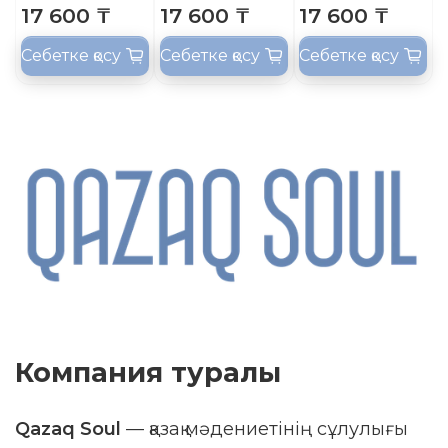
17 600 ₸
17 600 ₸
17 600 ₸
Себетке қосу
Себетке қосу
Себетке қосу
Компания туралы
Qazaq Soul
— қазақ мәдениетінің сұлулығы