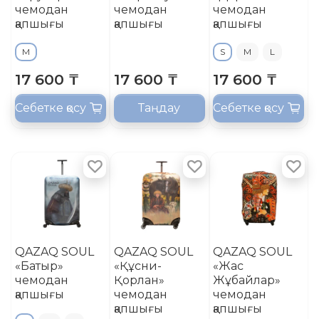
чемодан
чемодан
чемодан
қапшығы
қапшығы
қапшығы
M
S
M
L
17 600 ₸
17 600 ₸
17 600 ₸
Себетке қосу
Таңдау
Себетке қосу
QAZAQ SOUL
QAZAQ SOUL
QAZAQ SOUL
«Батыр»
«Құсни-
«Жас
чемодан
Қорлан»
Жұбайлар»
қапшығы
чемодан
чемодан
қапшығы
қапшығы